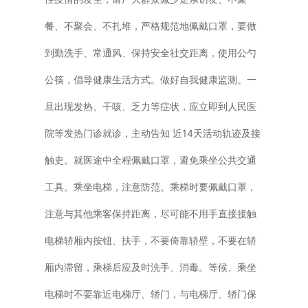
餐、不聚会、不扎堆，严格规范地佩戴口罩，要做
到勤洗手、常通风、保持安全社交距离，使用公勺
公筷，倡导健康生活方式。做好自我健康监测。一
旦出现发热、干咳、乏力等症状，应立即到人民医
院等发热门诊就诊，主动告知 近14天活动轨迹及接
触史。就医途中全程佩戴口罩，避免乘坐公共交通
工具。乘坐电梯，注意防范。乘梯时要佩戴口罩，
注意与其他乘客保持距离，尽可能不用手直接接触
电梯轿厢内按钮、扶手，不要倚靠轿壁，不要在轿
厢内滞留，乘梯后应及时洗手、消毒。等候、乘坐
电梯时不要靠近电梯厅、轿门，与电梯厅、轿门保