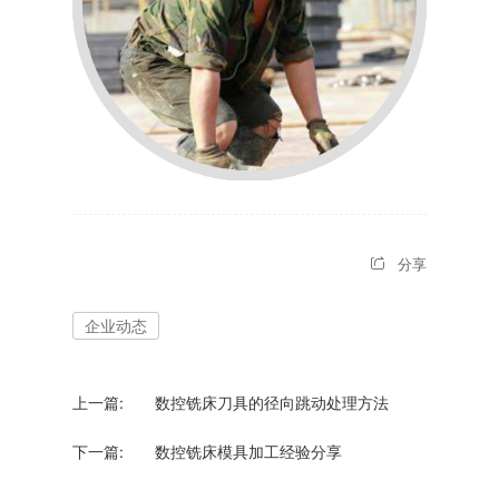
分享
企业动态
上一篇:
数控铣床刀具的径向跳动处理方法
下一篇:
数控铣床模具加工经验分享