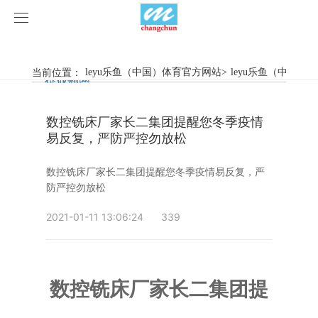
leyu乐鱼（中国）体育官方网站
leyu乐鱼（中国）体育官方网站
当前位置：
leyu乐鱼（中国）体育官方网站
>
leyu乐鱼（中国）
行业新闻
企业动态
产品中心
数控铣床厂家长二集团提醒您冬季疫情
产品视频
旋弧焊机
易反复，严防严控勿放松
leyu乐鱼（中国）体育官方网站
摩擦焊机
数控铣床厂家长二集团提醒您冬季疫情易反复，严
防严控勿放松
案例展示
惯性摩擦焊机
行业新闻
2021-01-11 13:06:24
339
荣誉资质
连续驱动摩擦焊机
企业动态
客户案例
关于我们
数控铣床
数控铣床厂家长二集团提
leyu乐鱼（中国）体育官方网站-LEYU.COM
简易数控铣床