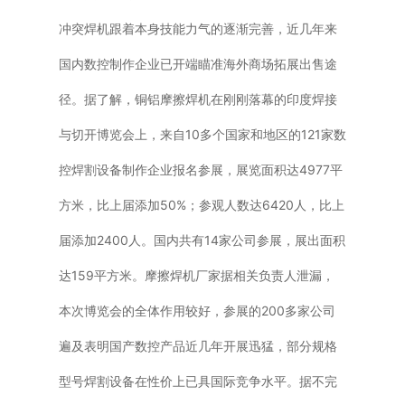
冲突焊机跟着本身技能力气的逐渐完善，近几年来
国内数控制作企业已开端瞄准海外商场拓展出售途
径。据了解，铜铝摩擦焊机在刚刚落幕的印度焊接
与切开博览会上，来自10多个国家和地区的121家数
控焊割设备制作企业报名参展，展览面积达4977平
方米，比上届添加50%；参观人数达6420人，比上
届添加2400人。国内共有14家公司参展，展出面积
达159平方米。摩擦焊机厂家据相关负责人泄漏，
本次博览会的全体作用较好，参展的200多家公司
遍及表明国产数控产品近几年开展迅猛，部分规格
型号焊割设备在性价上已具国际竞争水平。据不完