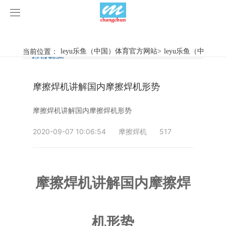
leyu乐鱼（中国）体育官方网站
leyu乐鱼（中国）体育官方网站
当前位置：
leyu乐鱼（中国）体育官方网站
>
leyu乐鱼（中国）
行业新闻
企业动态
产品中心
摩擦焊机讲解国内摩擦焊机形势
产品视频
旋弧焊机
摩擦焊机讲解国内摩擦焊机形势
leyu乐鱼（中国）体育官方网站
摩擦焊机
2020-09-07 10:06:54
摩擦焊机
517
案例展示
惯性摩擦焊机
行业新闻
荣誉资质
连续驱动摩擦焊机
企业动态
客户案例
摩擦焊机讲解国内摩擦焊
关于我们
数控铣床
机形势
leyu乐鱼（中国）体育官方网站-LEYU.COM
简易数控铣床