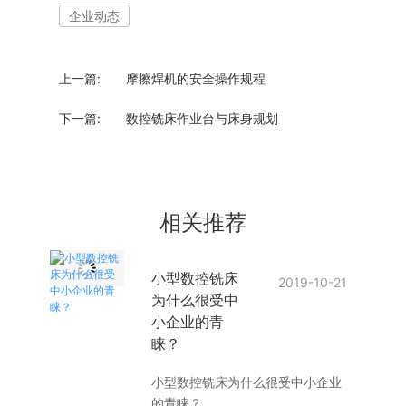
企业动态
上一篇:
​摩擦焊机的安全操作规程
下一篇:
数控铣床作业台与床身规划
相关推荐
小型数控铣床
2019-10-21
为什么很受中
小企业的青
睐？
小型数控铣床为什么很受中小企业
的青睐？