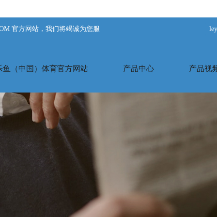
.COM 官方网站，我们将竭诚为您服
l
yu乐鱼（中国）体育官方网站
产品中心
产品视