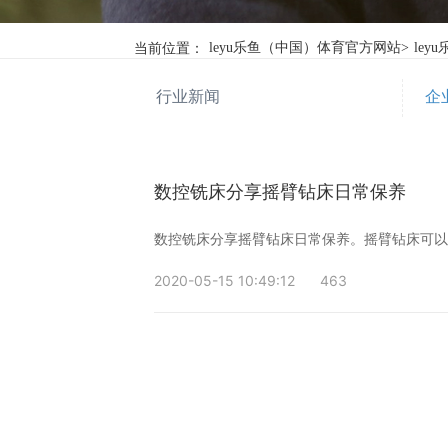
当前位置：
leyu乐鱼（中国）体育官方网站
>
le
行业新闻
企
数控铣床分享摇臂钻床日常保养
数控铣床分享摇臂钻床日常保养。摇臂钻床可
2020-05-15 10:49:12
463