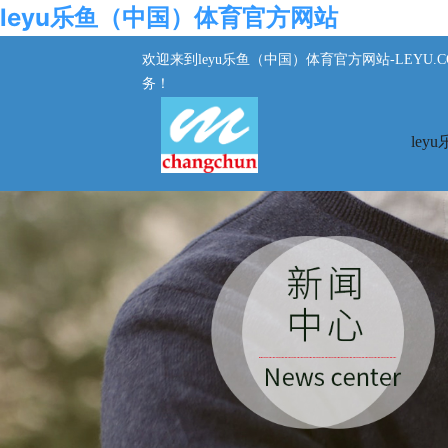
leyu乐鱼（中国）体育官方网站
欢迎来到leyu乐鱼（中国）体育官方网站-LEYU
务！
le