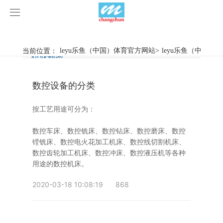
leyu乐鱼（中国）体育官方网站
leyu乐鱼（中国）体育官方网站
当前位置：
leyu乐鱼（中国）体育官方网站
>
leyu乐鱼（中国）
行业新闻
企业动态
产品中心
数控设备的分类
产品视频
旋弧焊机
按工艺用途可分为：
leyu乐鱼（中国）体育官方网站
摩擦焊机
数控车床、数控铣床、数控钻床、数控磨床、数控
案例展示
惯性摩擦焊机
行业新闻
镗铣床、数控电火花加工机床、数控线切割机床、
数控齿轮加工机床、数控冲床、数控液压机等各种
用途的数控机床。
荣誉资质
连续驱动摩擦焊机
企业动态
客户案例
2020-03-18 10:08:19
868
关于我们
数控铣床
leyu乐鱼（中国）体育官方网站-LEYU.COM
简易数控铣床