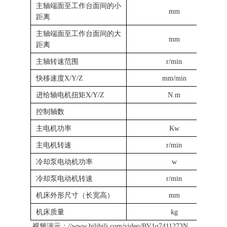
主轴端面至工作台面间的小
mm
距离
主轴端面至工作台面间的大
mm
距离
主轴转速范围
r/min
快移速度X/Y/Z
mm/min
进给轴电机扭矩X/Y/Z
N.m
控制轴数
主电机功率
Kw
主电机转速
r/min
冷却泵电动机功率
w
冷却泵电动机转速
r/min
机床外形尺寸（长宽高）
mm
机床质量
kg
视频演示：
//www.bilibili.com/video/BV1q7411273N