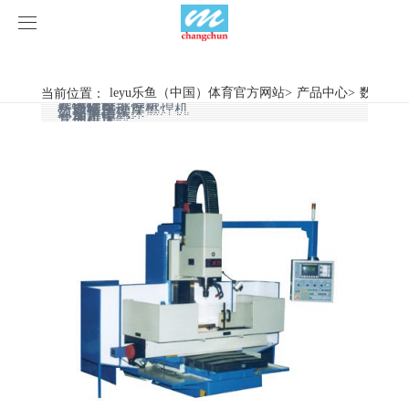
leyu乐鱼（中国）体育官方网站
leyu乐鱼（中国）体育官方网站
当前位置：
leyu乐鱼（中国）体育官方网站
>
产品中心
>
数控铣
旋弧焊机
摩擦焊机
惯性摩擦焊机
连续驱动摩擦焊机
数控铣床
简易数控铣床
普通铣床
加工中心
产品中心
专用机床
其他机床
产品视频
旋弧焊机
leyu乐鱼（中国）体育官方网站
摩擦焊机
案例展示
惯性摩擦焊机
行业新闻
荣誉资质
连续驱动摩擦焊机
企业动态
客户案例
关于我们
数控铣床
leyu乐鱼（中国）体育官方网站-LEYU.COM
简易数控铣床