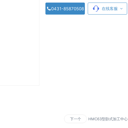
0431-85870508
在线客服
HMC63型卧式加工中心
下一个