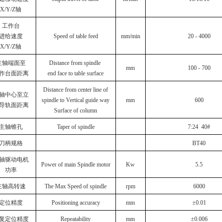
X/Y/Z轴
工作台
进给速度
Speed of table feed
mm/min
20 - 4000
X/Y/Z轴
主轴端面至
Distance from spindle
mm
100 - 700
作台面距离
end face to table surface
Distance from center line of
轴中心至立
spindle to Vertical guide way
mm
600
导轨面距离
Surface of column
主轴锥孔
Taper of spindle
7:24 40#
刀柄规格
BT40
轴驱动电机
Power of main Spindle motor
Kw
5.5
功率
主轴高转速
The Max Speed of spindle
rpm
6000
定位精度
Positioning accuracy
mm
±0.01
复定位精度
Repeatability
mm
±0.006