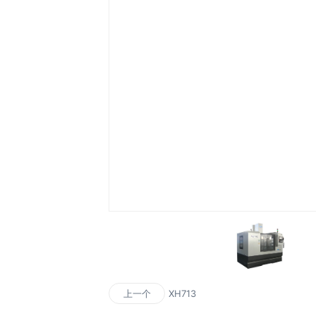
XH713
上一个