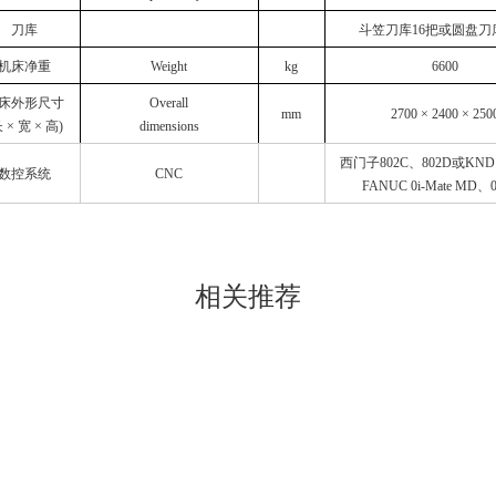
刀库
斗笠刀库16把或圆盘刀
机床净重
Weight
kg
6600
床外形尺寸
Overall
mm
2700 × 2400 × 250
 × 宽 × 高)
dimensions
西门子802C、802D或KND 
数控系统
CNC
FANUC 0i-Mate MD、
相关
推荐