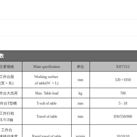
数
主要规格
Main specification
单位
XH715/2
工作台面
Working surface
mm
520 ×1050
(宽 × 长)
of table(W × L)
作台大负荷
Max. Table load
kg
700
作台T型槽
T-solt of table
mm
5 - 18
工作行程
Travel of table
mm
850/550/600
X/Y/Z轴
工作台
速移动速度
Rapid travel of table
m/min
10/10/10