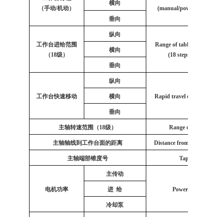
横向
（手动/机动）
(manual/powered)
垂向
纵向
工作台进给范围
Range of table feeds
横向
（18级）
(18 steps)
垂向
纵向
工作台快速移动
横向
Rapid travel of table
垂向
主轴转速范围（18级）
Range of spindle sp
主轴轴线到工作台面的距离
Distance from spindle end
主轴端部锥度号
Taper No. Of s
主传动
电机功率
进 给
Power
冷却泵