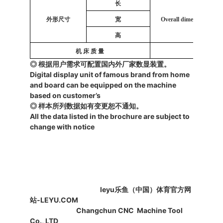
长
外形尺寸
宽
Overall dimensions
高
机 床 质 量
Weig
◎
根据用户需求可配置国内外厂家数显装置。
Digital display unit of famous brand from home
and board can be equipped on the machine
based on customer’s
◎
样本所列数据如有变更恕不通知。
All the data listed in the brochure are subject to
change with notice
leyu乐鱼（中国）体育官方网
站-LEYU.COM
Changchun
CNC
Machine Tool
Co., LTD