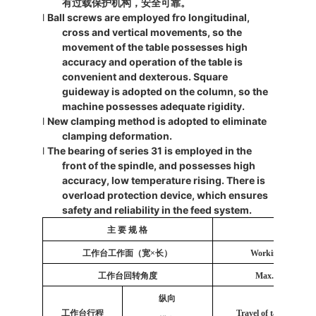
有过载保护机构，安全可靠。
l
Ball screws are employed fro longitudinal,
cross and vertical movements, so the
movement of the table possesses high
accuracy and operation of the table is
convenient and dexterous. Square
guideway is adopted on the column, so the
machine possesses adequate rigidity.
l
New clamping method is adopted to eliminate
clamping deformation.
l
The bearing of series 31 is employed in the
front of the spindle, and possesses high
accuracy, low temperature rising. There is
overload protection device, which ensures
safety and reliability in the feed system.
主 要 规 格
M
ain speci
工作台工作面（宽×长）
Working surface o
工作台回转角度
Max. swivelling a
纵向
工作台行程
Travel of table