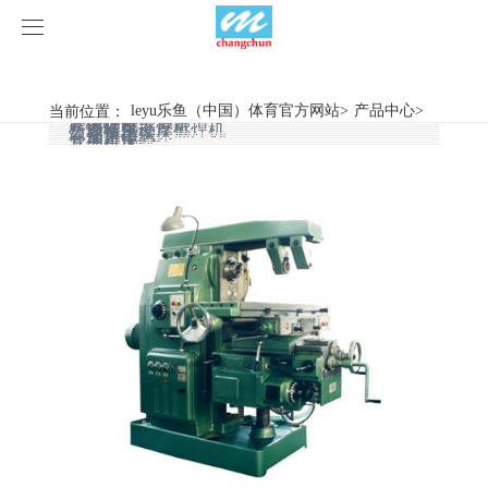
leyu乐鱼（中国）体育官方网站
leyu乐鱼（中国）体育官方网站
当前位置：
leyu乐鱼（中国）体育官方网站
>
产品中心
>
普通铣
旋弧焊机
摩擦焊机
惯性摩擦焊机
连续驱动摩擦焊机
数控铣床
简易数控铣床
普通铣床
加工中心
产品中心
专用机床
其他机床
产品视频
旋弧焊机
leyu乐鱼（中国）体育官方网站
摩擦焊机
案例展示
惯性摩擦焊机
行业新闻
荣誉资质
连续驱动摩擦焊机
企业动态
客户案例
关于我们
数控铣床
leyu乐鱼（中国）体育官方网站-LEYU.COM
简易数控铣床