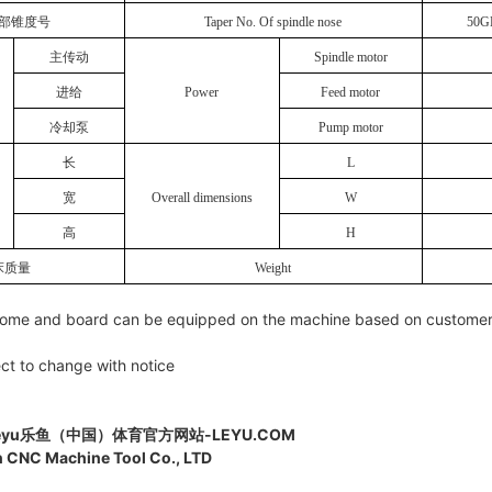
部锥度号
Taper No. Of spindle nose
50G
主传动
Spindle motor
进给
Power
Feed motor
冷却泵
Pump motor
长
L
宽
Overall dimensions
W
高
H
床质量
Weight
。
m home and board can be equipped on the machine based on customer
ject to change with notice
leyu乐鱼（中国）体育官方网站-LEYU.COM
n
CNC
Machine Tool Co., LTD