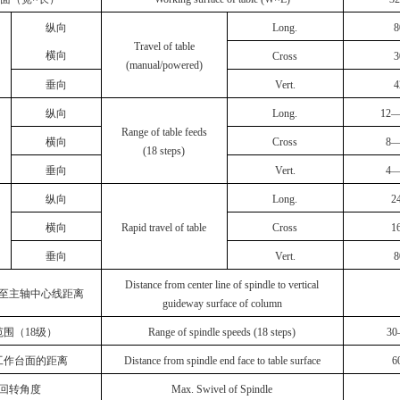
纵向
Long.
8
Travel of table
横向
Cross
3
(manual/powered)
垂向
Vert.
4
纵向
Long.
12—
Range of table feeds
横向
Cross
8—
(18 steps)
垂向
Vert.
4—
纵向
Long.
2
横向
Rapid travel of table
Cross
1
垂向
Vert.
8
Distance from center line of spindle to vertical
至主轴中心线距离
guideway surface of column
围（18级）
Range of spindle speeds (18 steps)
30
工作台面的距离
Distance from spindle end face to table surface
6
回转角度
Max. Swivel of Spindle