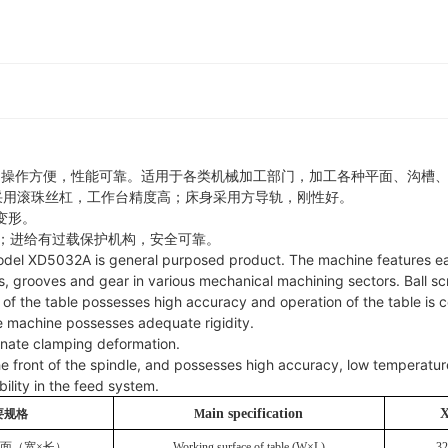
品操作方便，性能可靠。适用于各类机械加工部门，加工各种平面、沟槽
杠采用滚珠丝杠，工作台精度高；床身采用方导轨，刚性好。
变形。
低；进给有过载保护机构，安全可靠。
model XD5032A is general purposed product. The machine features eas
es, grooves and gear in various mechanical machining sectors. Ball sc
f the table possesses high accuracy and operation of the table is
e machine possesses adequate rigidity.
inate clamping deformation.
he front of the spindle, and possesses high accuracy, low temperature
ility in the feed system.
ain specification
要规格
M
面（宽×长）
Working surface of table (W×L)
3