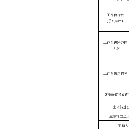
工作台行程
（手动/机动）
工作台进给范围
（18级）
工作台快速移动
床身垂直导轨面
主轴转速范
主轴端面至
主轴大