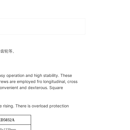
、齿轮等。
y operation and high stability. These
rews are employed fro longitudinal, cross
 convenient and dexterous. Square
 rising. There is overload protection
XD5032A
20×1320mm