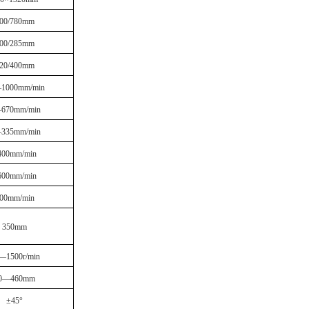
00/780mm
00/285mm
20/400mm
1000mm/min
670mm/min
335mm/min
400mm/min
600mm/min
00mm/min
350mm
—1500r/min
0—460mm
±45°