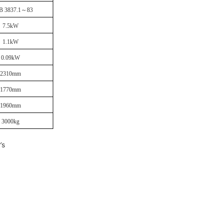
B 3837.1～83
7.5kW
1.1kW
0.09kW
2310mm
1770mm
1960mm
3000kg
’s