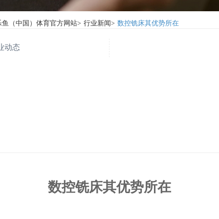
yu乐鱼（中国）体育官方网站
>
行业新闻
>
数控铣床其优势所在
业动态
数控铣床其优势所在