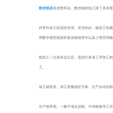
数控铣床
其优势所在。数控铣削加工除了具有
对零件加工的适应性强、灵活性好，能加工轮
用数学模型描述的复杂曲线零件以及三维空间
能加工一次装夹定位后，需进行多道工序加工
工。
加工精度高、加工质量稳定可靠。生产自动化
生产效率高。一般可省去划线、中间检验等工