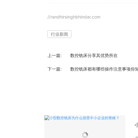
//randhirsinghbhindar.com
行业新闻
上一篇:
数控铣床分享其优势所在
下一篇:
数控铣床都有哪些操作注意事项你