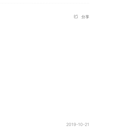
分享
2019-10-21