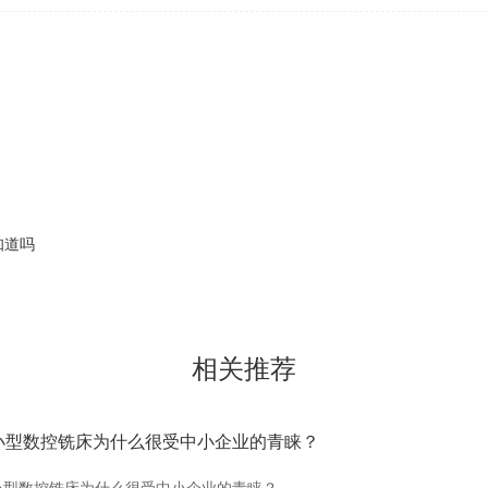
知道吗
相关推荐
小型数控铣床为什么很受中小企业的青睐？
小型数控铣床为什么很受中小企业的青睐？