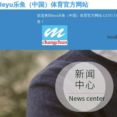
leyu乐鱼（中国）体育官方网站
欢迎来到leyu乐鱼（中国）体育官方网站-LEYU
务！
le