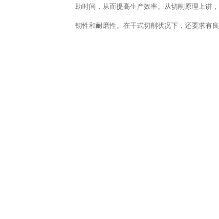
助时间，从而提高生产效率。从切削原理上讲
韧性和耐磨性。在干式切削状况下，还要求有