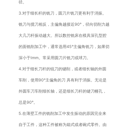
径。
3.对于细长杆的铣刀，圆刀片铣刀更有利于消振。
铣刀与搅刀相反，主偏角越接近90°，径向切削力越
大几刀杆振动越大。所以数控铣床在模具深孔型腔
的面铣削加工中，通常选用45°主偏角铣刀，如果切
深小于Imm。常采用圆刀片铣刀或球刀。
4.对于细长刀杆的锐刀的键削，或者细长轴的外圆
车削，使用90°主偏角的刀 具有利于消振。无论是
外圆车刀车削细长轴，还是细长刀杆的键刀幢孔，
总是90°。
5.在薄壁工件的铣削加工中发生振动的原因完全来
自于工件，这种工件被称为箱式或者碗式零件。由