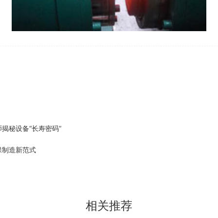
揭秘设备“长寿密码”
保制造新范式
相关推荐