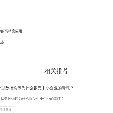
中的高精度应用
焦点
相关推荐
小型数控铣床为什么很受中小企业的青睐？
小型数控铣床为什么很受中小企业的青睐？
行业新闻