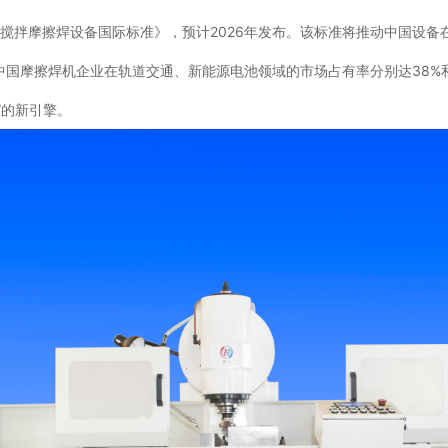
搅拌摩擦焊设备国际标准》，预计2026年发布。该标准将推动中国设备在
中国摩擦焊机企业在轨道交通、新能源电池领域的市场占有率分别达38%
”的新引擎。