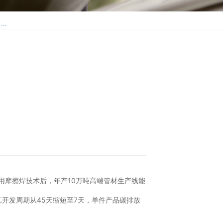
..
用摩擦焊技术后，年产10万吨高端管材生产线能
艺开发周期从45天缩短至7天，单件产品碳排放