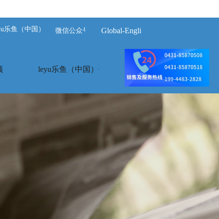
eyu乐鱼（中国）体育官方网站-LEYU.COM
Global-English
微信公众号
频
leyu乐鱼（中国）体育官方网站
案例展示