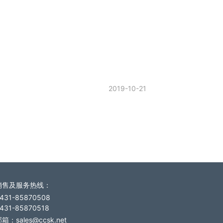
2019-10-21
销售及服务热线
：
431-85870508
431-85870518
箱：sales@ccsk.net