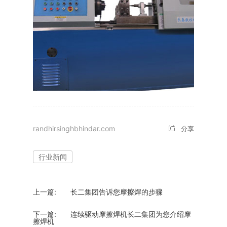
randhirsinghbhindar.com
分享
行业新闻
上一篇:
长二集团告诉您摩擦焊的步骤
下一篇:
连续驱动摩擦焊机长二集团为您介绍摩
擦焊机