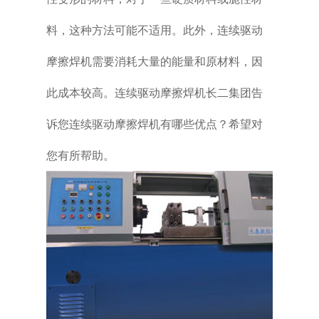
料，这种方法可能不适用。此外，连续驱动
摩擦焊机需要消耗大量的能量和原材料，因
此成本较高。连续驱动摩擦焊机长二集团告
诉您连续驱动摩擦焊机有哪些优点？希望对
您有所帮助。