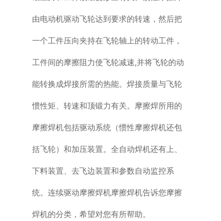
由电动机驱动飞轮达到要求的转速，然后把
一个工件压向夹持在飞轮轴上的转动工件，
工件间的摩擦阻力使飞轮减速,并将飞轮的动
能转换成焊接所需的热能。焊接质量与飞轮
惯性矩、转速和顶锻力有关。摩擦焊所用的
摩擦焊机包括驱动系统（惯性摩擦焊机还包
括飞轮）和加压装置。全自动焊机还有上、
下料装置、去飞边装置和参数自动监控系
统。连续驱动摩擦焊机摩擦焊机告诉您摩擦
焊机的分类，希望对您有所帮助。