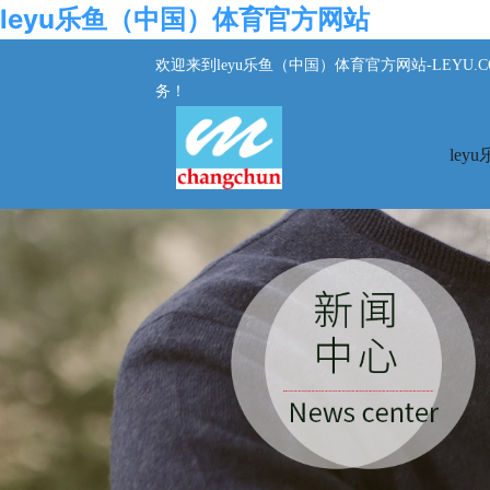
leyu乐鱼（中国）体育官方网站
欢迎来到leyu乐鱼（中国）体育官方网站-LEYU
务！
le