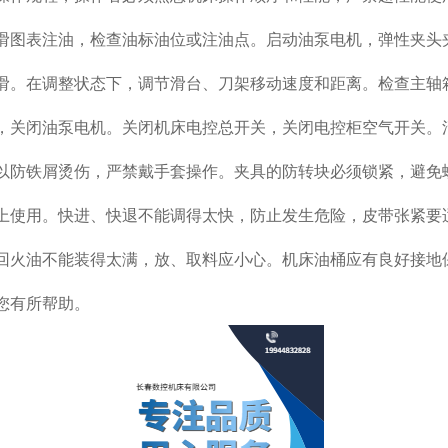
滑图表注油，检查油标油位或注油点。启动油泵电机，弹性夹头
滑。在调整状态下，调节滑台、刀架移动速度和距离。检查主轴
，关闭油泵电机。关闭机床电控总开关，关闭电控柜空气开关。
防铁屑烫伤，严禁戴手套操作。夹具的防转块必须锁紧，避免螺钉或
上使用。快进、快退不能调得太快，防止发生危险，皮带张紧要
回火油不能装得太满，放、取料应小心。机床油桶应有良好接地
您有所帮助。