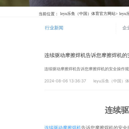
当前位置：
leyu乐鱼（中国）体育官方网站
>
le
行业新闻
企
连续驱动摩擦焊机告诉您摩擦焊机的
连续驱动摩擦焊机告诉您摩擦焊机的安全操作
2024-08-06 13:36:37
leyu乐鱼（中国）体
连续驱
连续驱动摩擦焊机
告诉您摩擦焊机的安全