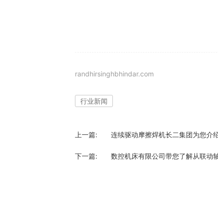
randhirsinghbhindar.com
行业新闻
上一篇:
连续驱动摩擦焊机长二集团为您介
下一篇:
数控机床有限公司带您了解从联动