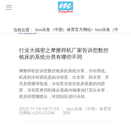
leyu乐鱼（中国）体育官方网站
leyu乐鱼（中国）体育官方网站
当前位置：
leyu乐鱼（中国）体育官方网站
>
leyu乐鱼（中国）
行业新闻
企业动态
产品中心
行业大揭密之摩擦焊机厂家告诉您数控
产品视频
旋弧焊机
铣床的系统分类有哪些不同
leyu乐鱼（中国）体育官方网站
摩擦焊机
摩擦焊机告诉您数控铣床的系统分类，冷却系统。
机床的冷却系统是由冷却泵、出水管、回水管、开
案例展示
惯性摩擦焊机
行业新闻
关及喷嘴等组成，冷却泵安装在机床底座的内腔
里，冷却泵将切削液从底座内储液池打至出水管，
然后经喷嘴喷出，对切削区进行冷却。
荣誉资质
连续驱动摩擦焊机
企业动态
客户案例
2025-11-19 09:11:55
leyu乐鱼（中国）体育官
关于我们
数控铣床
方网站-LEYU.COM
395
leyu乐鱼（中国）体育官方网站-LEYU.COM
简易数控铣床