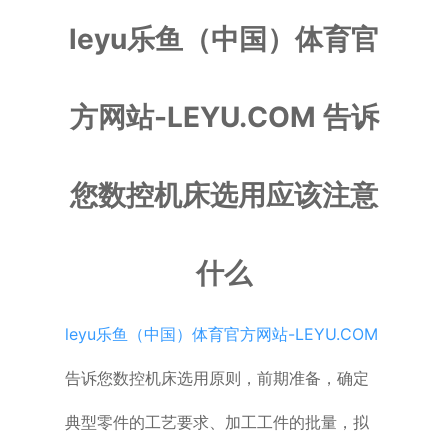
leyu乐鱼（中国）体育官
普通铣床
加工中心
方网站-LEYU.COM 告诉
专用机床
您数控机床选用应该注意
其他机床
什么
leyu乐鱼（中国）体育官方网站-LEYU.COM
告诉您数控机床选用原则，前期准备，确定
典型零件的工艺要求、加工工件的批量，拟