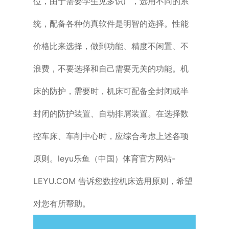
位，由于需要学生见多识广，选用不同的系
统，配备各种仿真软件是明智的选择。性能
价格比来选择，做到功能、精度不闲置、不
浪费，不要选择和自己需要无关的功能。机
床的防护，需要时，机床可配备全封闭或半
封闭的防护装置、自动排屑装置。在选择数
控车床、车削中心时，应综合考虑上述各项
原则。leyu乐鱼（中国）体育官方网站-
LEYU.COM 告诉您数控机床选用原则，希望
对您有所帮助。