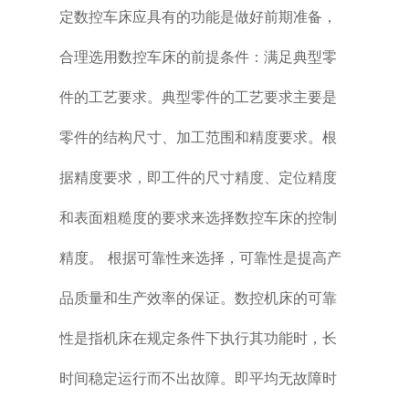
定数控车床应具有的功能是做好前期准备，
合理选用数控车床的前提条件：满足典型零
件的工艺要求。典型零件的工艺要求主要是
零件的结构尺寸、加工范围和精度要求。根
据精度要求，即工件的尺寸精度、定位精度
和表面粗糙度的要求来选择数控车床的控制
精度。 根据可靠性来选择，可靠性是提高产
品质量和生产效率的保证。数控机床的可靠
性是指机床在规定条件下执行其功能时，长
时间稳定运行而不出故障。即平均无故障时