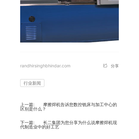
randhirsinghbhindar.com
分享
行业新闻
上一篇:
摩擦焊机告诉您数控铣床与加工中心的
区别是什么？
下一篇:
长二集团为您分享为什么说摩擦焊机现
代制造业中的好工艺