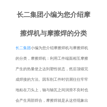
普通铣床
长二集团小编为您介绍摩
加工中心
擦焊机与摩擦焊的分类
专用机床
其他机床
长二集团
小编为您介绍摩擦焊机与摩擦焊机
的分类，摩擦焊机：利用工件端面相互摩擦
产生的热量使之达到塑性状态，然后顶锻完
成焊接的方法。因车削工件时切屑往往牢牢
地粘在刀头上，轴与轴瓦之间润滑不良时也
会产生局部焊合，摩擦焊就是从这些现象出