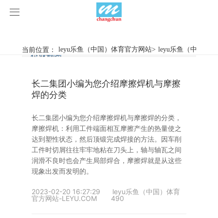
leyu乐鱼（中国）体育官方网站
leyu乐鱼（中国）体育官方网站
当前位置：
leyu乐鱼（中国）体育官方网站
>
leyu乐鱼（中国）
行业新闻
企业动态
产品中心
长二集团小编为您介绍摩擦焊机与摩擦
产品视频
旋弧焊机
焊的分类
leyu乐鱼（中国）体育官方网站
摩擦焊机
长二集团小编为您介绍摩擦焊机与摩擦焊的分类，
摩擦焊机：利用工件端面相互摩擦产生的热量使之
案例展示
惯性摩擦焊机
行业新闻
达到塑性状态，然后顶锻完成焊接的方法。因车削
工件时切屑往往牢牢地粘在刀头上，轴与轴瓦之间
润滑不良时也会产生局部焊合，摩擦焊就是从这些
荣誉资质
连续驱动摩擦焊机
企业动态
客户案例
现象出发而发明的。
关于我们
数控铣床
2023-02-20 16:27:29
leyu乐鱼（中国）体育
官方网站-LEYU.COM
490
leyu乐鱼（中国）体育官方网站-LEYU.COM
简易数控铣床