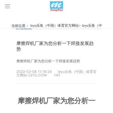
leyu乐鱼（中国）体育官方网站
leyu乐鱼（中国）体育官方网站
当前位置：
leyu乐鱼（中国）体育官方网站
>
leyu乐鱼（中国）
行业新闻
企业动态
产品中心
摩擦焊机厂家为您分析一下焊接发展趋
产品视频
旋弧焊机
势
leyu乐鱼（中国）体育官方网站
摩擦焊机
摩擦焊机厂家为您分析一下焊接发展趋势
案例展示
惯性摩擦焊机
行业新闻
2023-02-08 11:18:24
leyu乐鱼（中国）体育官
方网站-LEYU.COM
142
荣誉资质
连续驱动摩擦焊机
企业动态
客户案例
关于我们
数控铣床
摩擦焊机厂家为您分析一
leyu乐鱼（中国）体育官方网站-LEYU.COM
简易数控铣床