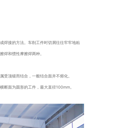
完成焊接的方法。车削工件时切屑往往牢牢地粘
摩擦焊和惯性摩擦焊两种。
金属受顶锻而结合，一般结合面并不熔化。
断面为圆形的工件，最大直径100mm。