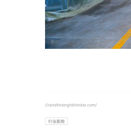
//randhirsinghbhindar.com/
行业新闻