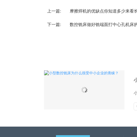
上一篇:
摩擦焊机的优缺点你知道多少来看
下一篇:
数控铣床做好铣端面打中心孔机床