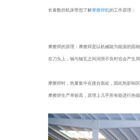
长春数控机床带您了解
摩擦焊机
的工作原理：
摩擦焊的原理：摩擦焊是以机械能为能源的固
在刀头上，轴与轴瓦之间润滑不良时也会产生
摩擦焊时，热量集中在接合面处，因此热影响
摩擦焊生产率较高，原理上几乎所有能进行热锻