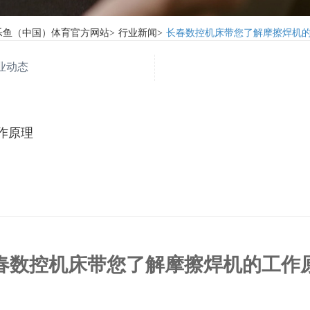
yu乐鱼（中国）体育官方网站
>
行业新闻
>
长春数控机床带您了解摩擦焊机的.
业动态
作原理
春数控机床带您了解摩擦焊机的工作