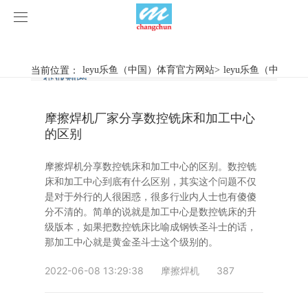
leyu乐鱼（中国）体育官方网站
leyu乐鱼（中国）体育官方网站
当前位置：
leyu乐鱼（中国）体育官方网站
>
leyu乐鱼（中国）
行业新闻
企业动态
产品中心
摩擦焊机厂家分享数控铣床和加工中心
产品视频
旋弧焊机
的区别
leyu乐鱼（中国）体育官方网站
摩擦焊机
摩擦焊机分享数控铣床和加工中心的区别。数控铣
床和加工中心到底有什么区别，其实这个问题不仅
案例展示
惯性摩擦焊机
行业新闻
是对于外行的人很困惑，很多行业内人士也有傻傻
分不清的。简单的说就是加工中心是数控铣床的升
级版本，如果把数控铣床比喻成钢铁圣斗士的话，
荣誉资质
连续驱动摩擦焊机
企业动态
客户案例
那加工中心就是黄金圣斗士这个级别的。
关于我们
数控铣床
2022-06-08 13:29:38
摩擦焊机
387
leyu乐鱼（中国）体育官方网站-LEYU.COM
简易数控铣床