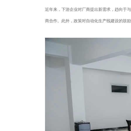
近年来，下游企业对厂商提出新需求，趋向于
商合作。此外，政策对自动化生产线建设的鼓