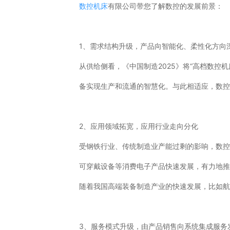
数控机床
有限公司带您了解数控的发展前景：
1、需求结构升级，产品向智能化、柔性化方向
从供给侧看，《中国制造2025》将“高档数控
备实现生产和流通的智慧化。与此相适应，数控
2、应用领域拓宽，应用行业走向分化
受钢铁行业、传统制造业产能过剩的影响，数
可穿戴设备等消费电子产品快速发展，有力地
随着我国高端装备制造产业的快速发展，比如
3、服务模式升级，由产品销售向系统集成服务