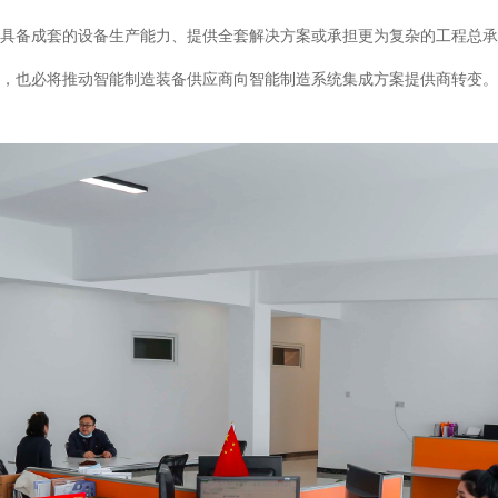
与具备成套的设备生产能力、提供全套解决方案或承担更为复杂的工程总
励，也必将推动智能制造装备供应商向智能制造系统集成方案提供商转变