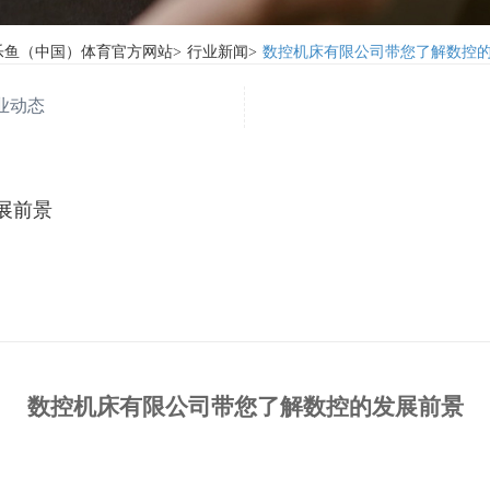
yu乐鱼（中国）体育官方网站
>
行业新闻
>
数控机床有限公司带您了解数控的.
业动态
展前景
数控机床有限公司带您了解数控的发展前景