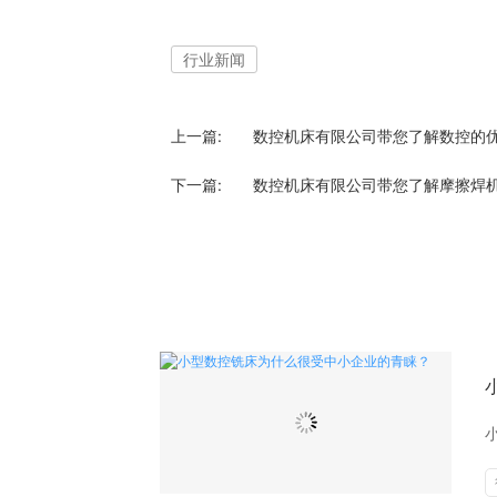
行业新闻
上一篇:
数控机床有限公司带您了解数控的
下一篇:
数控机床有限公司带您了解摩擦焊