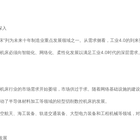
深入
机床”列为未来十年制造业重点发展领域之一。从需求侧看，工业4.0的到
机床必须向智能化、网络化、柔性化发展以满足工业4.0时代的深层需求
控机床行业的市场需求开始萎缩，市场供过于求。随着网络基础设施的建
推动了半导体材料加工等领域的轻型切削数控机床的发展。
航空航天、海工装备、轨道交通装备、大型电力装备和工程机械等领域，
发展