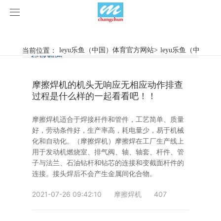
leyu乐鱼（中国）体育官方网站
leyu乐鱼（中国）体育官方网站
当前位置：
leyu乐鱼（中国）体育官方网站
>
leyu乐鱼（中国）
行业新闻
企业动态
产品中心
摩擦焊机的机头无响应无相应动作排查
产品视频
旋弧焊机
过程是什么样的一起看看吧！！
leyu乐鱼（中国）体育官方网站
摩擦焊机
摩擦焊机适合于焊接杆件和管件，工艺简单、质量
好，劳动条件好，生产率高，耗电量少，易于机械
案例展示
惯性摩擦焊机
行业新闻
化和自动化。（摩擦焊机）摩擦焊在工厂生产线上
用于发动机燃烧室、排气阀、轴、轴套、杆件、管
子与法兰、石油钻杆和钻芯的连接和变截面杆件的
荣誉资质
连续驱动摩擦焊机
企业动态
客户案例
连接。接头焊后不会产生金属间化合物。
关于我们
数控铣床
2021-07-26 09:42:10
摩擦焊机
407
leyu乐鱼（中国）体育官方网站-LEYU.COM
简易数控铣床