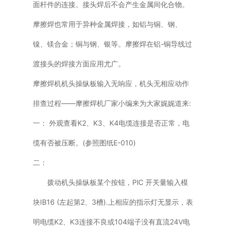
面杆件的连接。接头焊后不会产生金属间化合物。
摩擦焊也常用于异种金属焊接，如铝与铜、钢、
镍、镁合金；铜与钢、银等。摩擦焊在铝-铜导线过
渡接头的焊接方面应用尤广。
摩擦焊机机头操纵板输入无响应，机头无相应动作
排查过程——摩擦焊机厂家小编来为大家娓娓道来:
一： 外观查看K2、K3、K4电缆连接是否正常，电
缆有否被压断。(参照图纸E-010)
二：
拨动机头操纵板某个按钮，PlC 开关量输入模
块IB16 (左起第2、3槽).上相应的指示灯无显示，表
明电缆K2、K3连接不良或104端子没有直流24V电