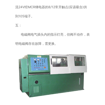
流24V经MCR继电器的8/12常开触点(应该吸合)供
到105端子。
五：
电磁阀电气插头内的指示灯亮，但阀不动作，表
明电磁阀存在故障，需更换。