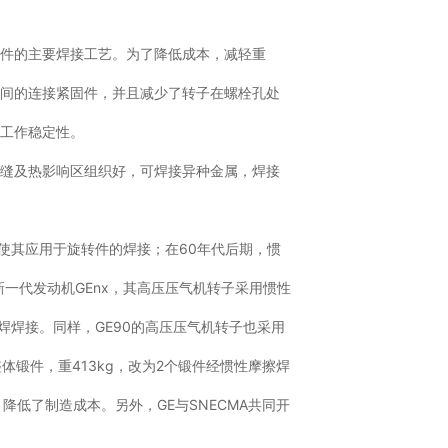
部件的主要焊接工艺。为了降低成本，减轻重
之间的连接紧固件，并且减少了转子在螺栓孔处
的工作稳定性。
焊缝及热影响区组织好，可焊接异种金属，焊接
使其应用于旋转件的焊接；在60年代后期，惯
新一代发动机GEnx，其高压压气机转子采用惯性
擦焊焊接。同样，GE90的高压压气机转子也采用
体锻件，重413kg，改为2个锻件经惯性摩擦焊
，降低了制造成本。另外，GE与SNECMA共同开