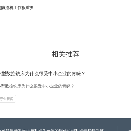
的防撞机工作很重要
相关推荐
小型数控铣床为什么很受中小企业的青睐？
小型数控铣床为什么很受中小企业的青睐？
行业新闻
公司是集开发设计与制造为一体的现代机械制造
专精特新技