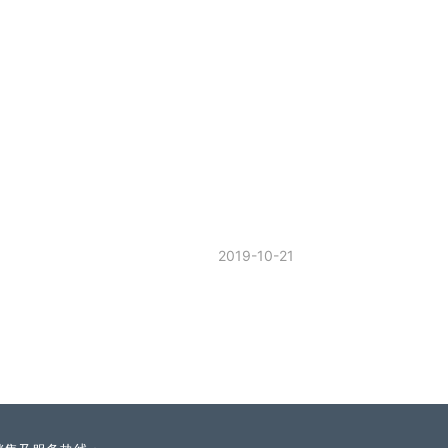
2019-10-21