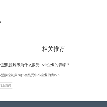
乐
相关推荐
小型数控铣床为什么很受中小企业的青睐？
小型数控铣床为什么很受中小企业的青睐？
行业新闻