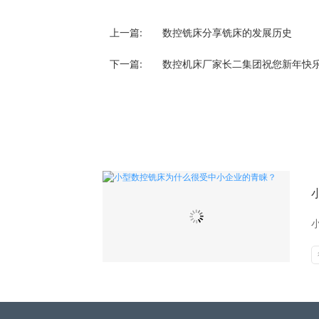
上一篇:
数控铣床分享铣床的发展历史
下一篇:
数控机床厂家长二集团祝您新年快