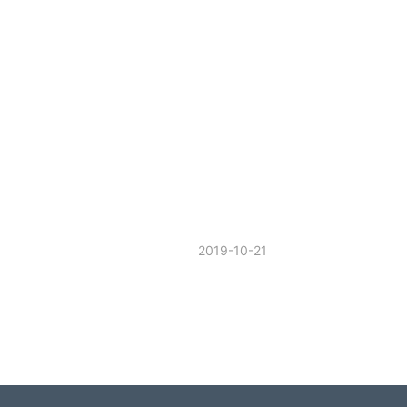
2019-10-21