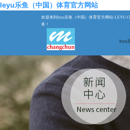
leyu乐鱼（中国）体育官方网站
欢迎来到leyu乐鱼（中国）体育官方网站-LEYU
务！
le