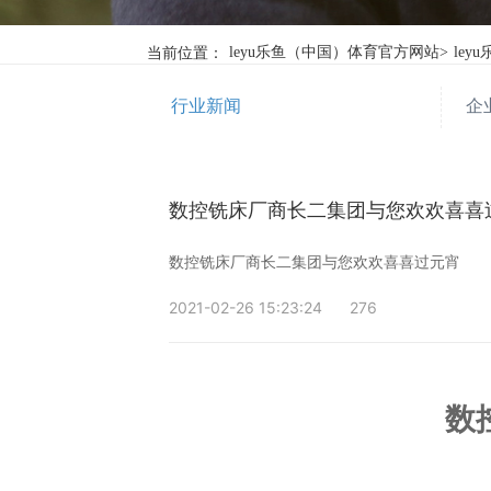
当前位置：
leyu乐鱼（中国）体育官方网站
>
le
行业新闻
企
数控铣床厂商长二集团与您欢欢喜喜
数控铣床厂商长二集团与您欢欢喜喜过元宵
2021-02-26 15:23:24
276
数