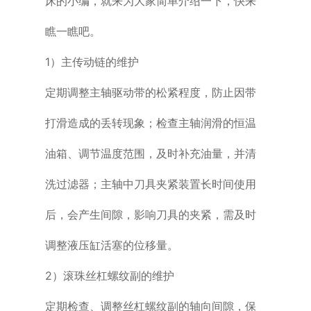
床的小编，就来为大家简单介绍一下，快来
瞧一瞧吧。
1）主传动链的维护
定期调整主轴驱动带的松紧程度，防止因带
打滑造成的丢转现象；检查主轴润滑
的恒温
油箱、调节温度范围，及时补充油量，并清
洗过滤器；主轴中刀具夹紧装
置长时间使用
后，会产生间隙，影响刀具的夹紧，需及时
调整液压缸活塞的位移
量。
2）滚珠丝杠螺纹副的维护
定期检查、调整丝杠螺纹副的轴向间隙，保