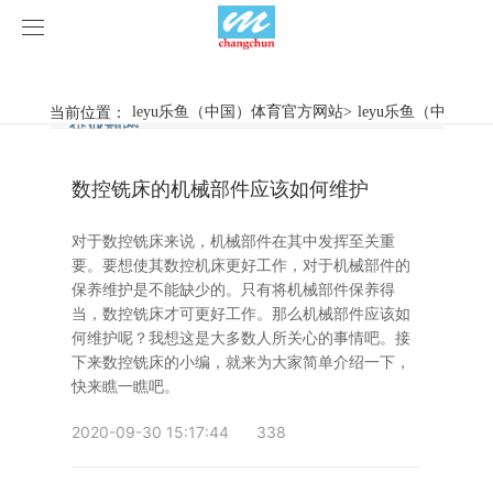
leyu乐鱼（中国）体育官方网站
leyu乐鱼（中国）体育官方网站
当前位置：
leyu乐鱼（中国）体育官方网站
>
leyu乐鱼（中国）
行业新闻
企业动态
产品中心
数控铣床的机械部件应该如何维护
产品视频
旋弧焊机
对于数控铣床来说，机械部件在其中发挥至关重
leyu乐鱼（中国）体育官方网站
摩擦焊机
要。要想使其数控机床更好工作，对于机械部件的
保养维护是不能缺少的。只有将机械部件保养得
案例展示
惯性摩擦焊机
行业新闻
当，数控铣床才可更好工作。那么机械部件应该如
何维护呢？我想这是大多数人所关心的事情吧。接
下来数控铣床的小编，就来为大家简单介绍一下，
荣誉资质
连续驱动摩擦焊机
企业动态
客户案例
快来瞧一瞧吧。
关于我们
数控铣床
2020-09-30 15:17:44
338
leyu乐鱼（中国）体育官方网站-LEYU.COM
简易数控铣床