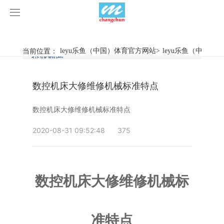
leyu乐鱼（中国）体育官方网站
leyu乐鱼（中国）体育官方网站
当前位置：
leyu乐鱼（中国）体育官方网站
>
leyu乐鱼（中国）
行业新闻
企业动态
产品中心
数控机床大修维修机械标准特点
产品视频
旋弧焊机
数控机床大修维修机械标准特点
leyu乐鱼（中国）体育官方网站
摩擦焊机
2020-08-31 09:52:48
375
案例展示
惯性摩擦焊机
行业新闻
荣誉资质
连续驱动摩擦焊机
企业动态
客户案例
数控机床大修维修机械标
关于我们
数控铣床
准特点
leyu乐鱼（中国）体育官方网站-LEYU.COM
简易数控铣床