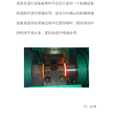
者是在进行设备检查时不仅仅只是对一个机械设备
组成部件进行维修处理。提供方向确认的机械维修
设备就使得在维修过程中位置转移时，能在移动中
的时间节省出来，更好的进行维修处理。
分享