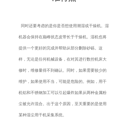
普通铣床
加工中心
同时还要考虑的是你是否想使用潮湿或干燥机。湿
机器会保持在巅峰状态皮带长于干燥机。湿机也将
专用机床
提供一个更好的完成并帮助从部分删除砂砾。这
其他机床
样，无论是任何机械设备，在对其进行数控机床大
修时，维修量得不到确认。同时，如果需要较少的
维护，如果使用不当，可能是危险的。例如，用干
机铝和不锈钢加工可以引起爆炸如果从两种金属粉
尘被允许混合。出于这个原因，至关重要的是使用
某种湿尘用干机采集系统。