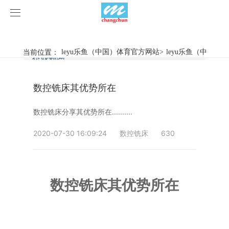
leyu乐鱼（中国）体育官方网站
leyu乐鱼（中国）体育官方网站
当前位置：
leyu乐鱼（中国）体育官方网站
>
leyu乐鱼（中国）
行业新闻
企业动态
产品中心
数控铣床其优势所在
产品视频
旋弧焊机
数控铣床分享其优势所在..........
leyu乐鱼（中国）体育官方网站
摩擦焊机
2020-07-30 16:09:24
数控铣床
630
案例展示
惯性摩擦焊机
行业新闻
荣誉资质
连续驱动摩擦焊机
企业动态
客户案例
数控铣床其优势所在
关于我们
数控铣床
leyu乐鱼（中国）体育官方网站-LEYU.COM
简易数控铣床